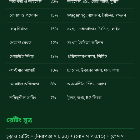
নিরাপত্তা ও লাইসেন্স
20%
লাইসেন্স, SSL, ডেটা নীতি, সুনাম
বোনাস ও প্রমোশন
15%
Wagering, ন্যায্যতা, বৈচিত্র্য, স্বচ্ছতা
গেম নির্বাচন
15%
সংখ্যা, প্রোভাইডার, বৈচিত্র্য, লাইভ
পেমেন্ট মেথড
12%
সংখ্যা, বৈচিত্র্য, কমিশন
পেআউট স্পিড
13%
প্রক্রিয়াকরণ সময়, লিমিট
কাস্টমার সাপোর্ট
10%
চ্যানেল, উত্তরের সময়, মান, ভাষা
মোবাইল অভিজ্ঞতা
8%
অ্যাডাপ্টিভ, স্পিড, অ্যাপ
দায়িত্বশীল গেমিং
7%
টুলস, তথ্য, RG লিংক
রেটিং সূত্র
চূড়ান্ত রেটিং = (নিরাপত্তা × 0.20) + (বোনাস × 0.15) + (গেম ×