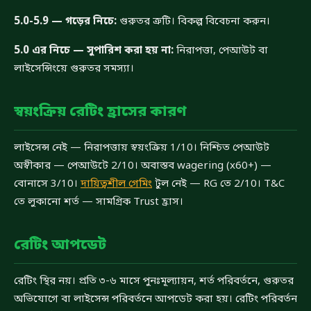
5.0-5.9 — গড়ের নিচে:
গুরুতর ত্রুটি। বিকল্প বিবেচনা করুন।
5.0 এর নিচে — সুপারিশ করা হয় না:
নিরাপত্তা, পেআউট বা
লাইসেন্সিংয়ে গুরুতর সমস্যা।
স্বয়ংক্রিয় রেটিং হ্রাসের কারণ
লাইসেন্স নেই — নিরাপত্তায় স্বয়ংক্রিয় 1/10। নিশ্চিত পেআউট
অস্বীকার — পেআউটে 2/10। অবাস্তব wagering (x60+) —
বোনাসে 3/10।
দায়িত্বশীল গেমিং
টুল নেই — RG তে 2/10। T&C
তে লুকানো শর্ত — সামগ্রিক Trust হ্রাস।
রেটিং আপডেট
রেটিং স্থির নয়। প্রতি ৩-৬ মাসে পুনঃমূল্যায়ন, শর্ত পরিবর্তনে, গুরুতর
অভিযোগে বা লাইসেন্স পরিবর্তনে আপডেট করা হয়। রেটিং পরিবর্তন