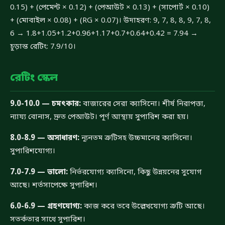
0.15) + (পেমেন্ট × 0.12) + (পেআউট × 0.13) + (সাপোর্ট × 0.10)
+ (মোবাইল × 0.08) + (RG × 0.07)। উদাহরণ: 9, 7, 8, 8, 9, 7, 8,
6 → 1.8+1.05+1.2+0.96+1.17+0.7+0.64+0.42 = 7.94 →
চূড়ান্ত রেটিং: 7.9/10।
রেটিং স্কেল
9.0-10.0 — চমৎকার:
বাজারের সেরা ক্যাসিনো। শীর্ষ নিরাপত্তা,
ন্যায্য বোনাস, দ্রুত পেআউট। পূর্ণ আস্থায় সুপারিশ করা হয়।
8.0-8.9 — অসাধারণ:
ন্যূনতম ত্রুটিসহ উচ্চমানের ক্যাসিনো।
সুপারিশযোগ্য।
7.0-7.9 — ভালো:
নির্ভরযোগ্য ক্যাসিনো, কিছু উন্নয়নের সুযোগ
আছে। শর্তসাপেক্ষে সুপারিশ।
6.0-6.9 — গ্রহণযোগ্য:
কাজ করে তবে উল্লেখযোগ্য ত্রুটি আছে।
সতর্কতার সাথে সুপারিশ।